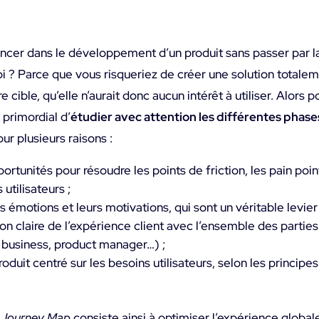
ancer dans le développement d’un produit sans passer par l
uoi ? Parce que vous risqueriez de créer une solution tota
 cible, qu’elle n’aurait donc aucun intérêt à utiliser. Alors p
 primordial d’
étudier avec attention les différentes phas
our plusieurs raisons :
portunités pour résoudre les points de friction, les pain poin
 utilisateurs ;
émotions et leurs motivations, qui sont un véritable levier
ion claire de l’expérience client avec l’ensemble des partie
 business, product manager…) ;
duit centré sur les besoins utilisateurs, selon les princip
 Journey Map
consiste ainsi à optimiser l’expérience globale