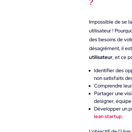
?
Impossible de se l
utilisateur ! Pourq
des besoins de votre
désagrément, il est
utilisateur
, et ce p
Identifier des op
non satisfaits des
Comprendre leurs 
Partager une vis
designer, équipe
Développer un pro
lean startup
.
L’objectif de l’
User