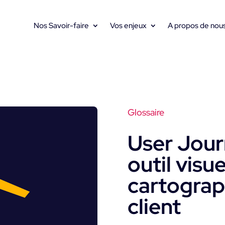
Nos Savoir-faire
Vos enjeux
A propos de nou
Glossaire
User Jour
outil visu
cartograp
client