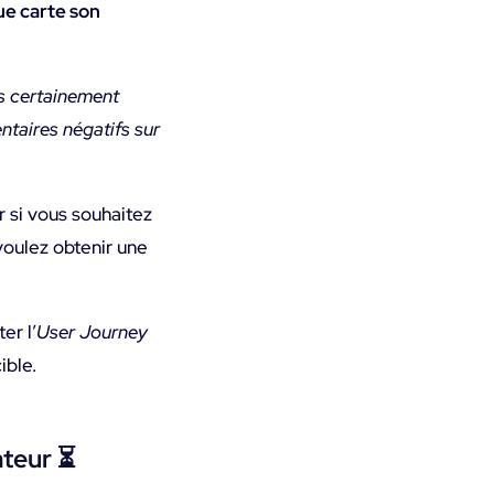
e carte son
ès certainement
ntaires négatifs sur
r si vous souhaitez
 voulez obtenir une
er l’
User Journey
ible.
ateur
⏳