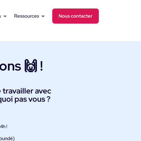
s
Ressources
Nous contacter
ions 🙌 !
 travailler avec
uoi pas vous ?
4h !
aoundé)