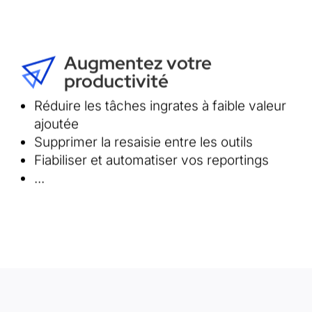
Augmentez votre
productivité
Découvrez comment la tech peut vous aider à
Réduire les tâches ingrates à faible valeur
lancer vos business de demain
ajoutée
Supprimer la resaisie entre les outils
Détails de l'offre
Fiabiliser et automatiser vos reportings
...