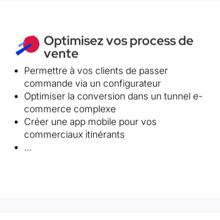
Optimisez vos process de
vente
Permettre à vos clients de passer
Découvrez comment la tech peut vous aider à
commande via un configurateur
augmenter votre chiffre d'affaire
Optimiser la conversion dans un tunnel e-
commerce complexe
Détails de l'offre
Créer une app mobile pour vos
commerciaux itinérants
...