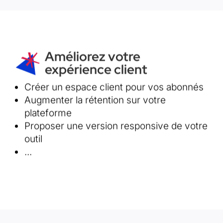
Améliorez votre
expérience client
Créer un espace client pour vos abonnés
Découvrez comment la tech peut vous aider à
mieux satisfaire vos clients
Augmenter la rétention sur votre
plateforme
Détails de l'offre
Proposer une version responsive de votre
outil
...