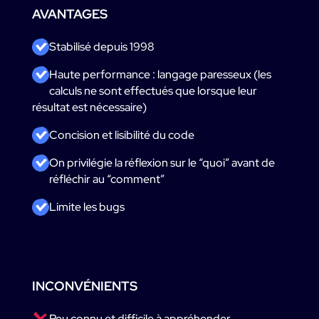
AVANTAGES
ㅤStabilisé depuis 1998
ㅤHaute performance : langage paresseux (les
calculs ne sont effectués que lorsque leur
résultat est nécessaire)
ㅤConcision et lisibilité du code
ㅤOn privilégie la réflexion sur le “quoi” avant de
réfléchir au “comment”
ㅤLimite les bugs
INCONVÉNIENTS
ㅤPeu connu et difficile à appréhender