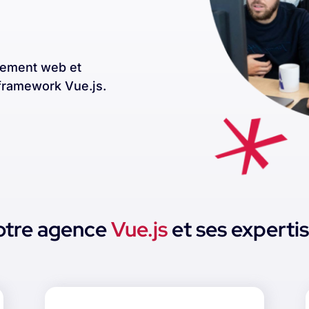
pement web et
 framework Vue.js.
otre agence
Vue.js
et ses experti