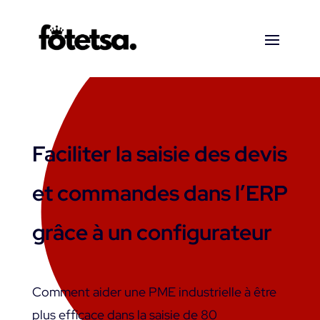
Faciliter la saisie des devis
et commandes dans l’ERP
grâce à un configurateur
Comment aider une PME industrielle à être
plus efficace dans la saisie de 80